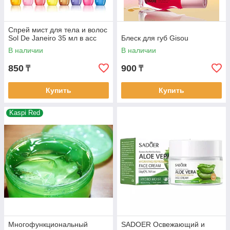
Спрей мист для тела и волос
Sol De Janeiro 35 мл в асс
Блеск для губ Gisou
В наличии
В наличии
850
900
₸
₸
Купить
Купить
Kaspi Red
Многофункциональный
SADOER Освежающий и