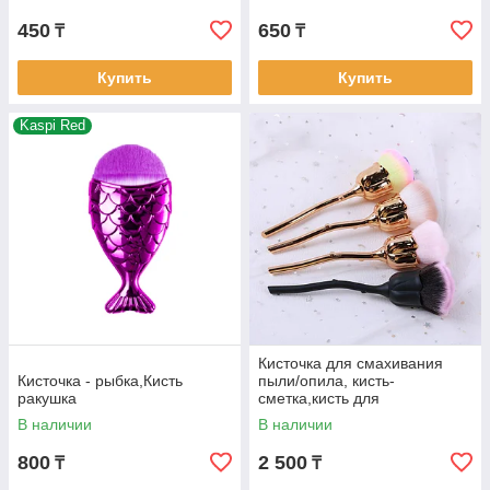
450
650
₸
₸
Купить
Купить
Kaspi Red
Кисточка для смахивания
Кисточка - рыбка,Кисть
пыли/опила, кисть-
ракушка
сметка,кисть для
макияжа(Роза)
В наличии
В наличии
800
2 500
₸
₸