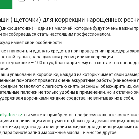
ши ( щеточки) для коррекции нарощенных ресни
микрощеточки) – одни из мелочей, которые будут очень важны п
ли он собираешься стать настоящим профессионалом.
суар имеет свои особенности.
гает наносить и удалять средства при проведении процедуры ок
нетной тушью, наращивания ресниц или их коррекции.
во в упаковке – 100 штук, благодаря чему его хватает на очень д
ания.
ши упакованы в коробочки, каждая из которых имеет свои размеры:
енькие помогают провести очень аккуратные работы (нанесение 
 средние позволяют с легкостью снять ресницы, обезжирить их, см
ательные палочки не только удобны в применении, но и отлично э
 удерживая ворсинками жидкие средства, не впитывая их в себя.
ollystore.kz
вы можете приобрести - профессиональные косметиче
ции и стерилизации инструментов,боксы для дезинфекции,однор
естетики,средства для очищения кожи,все для депиляции,космето
,парафинотерапия ,массажные масла... и многое другое.