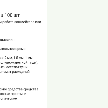
ц 100 шт
ри работе лэшмейкера или
рашивания
лительное время
 2 мм, 1.5 мм, 1 мм.
полуперманетной туши).
ыть остатки туши.
кономят расходный
ские средства,средства
азовые простыни
логическое