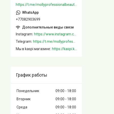
https://t.me/mollyprofessionalbeautystore
+77082903699
Instagram
https://www.instagram.com/mollystore.kz/
Telegram
https://t.me/mollyprofessionalbeautystore
Мы в kaspi магазине
https://kaspi.kz/shop/info/merchant/molly/address-tab/?merchantId=Molly&ref=shared_link
График работы
Понедельник
09:00
18:00
Вторник
09:00
18:00
Среда
09:00
18:00