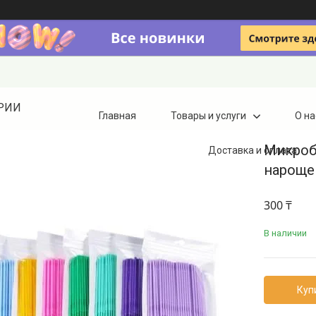
ТРИИ
Главная
Товары и услуги
О на
Микроб
Доставка и оплата
нароще
300 ₸
В наличии
Куп