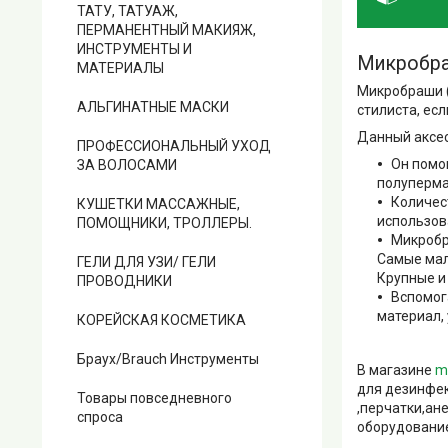
ТАТУ, ТАТУАЖ,
ПЕРМАНЕНТНЫЙ МАКИЯЖ,
ИНСТРУМЕНТЫ И
Микробра
МАТЕРИАЛЫ
Микробраши (
АЛЬГИНАТНЫЕ МАСКИ
стилиста, ес
Данный аксес
ПРОФЕССИОНАЛЬНЫЙ УХОД
Он помо
ЗА ВОЛОСАМИ
полуперма
Количест
КУШЕТКИ МАССАЖНЫЕ,
использов
ПОМОЩНИКИ, ТРОЛЛЕРЫ.
Микробра
Самые мал
ГЕЛИ ДЛЯ УЗИ/ ГЕЛИ
Крупные и
ПРОВОДНИКИ
Вспомог
материал,
КОРЕЙСКАЯ КОСМЕТИКА
Браух/Brauch Инструменты
В магазине
m
для дезинфек
Товары повседневного
,перчатки,ан
спроса
оборудование