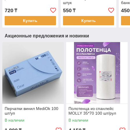
штук
банк
720
550
450
₸
₸
Купить
Купить
Акционные предложения и новинки
Перчатки винил MediOk 100
Полотенца из спанлейс
шт/уп
MOLLY 35*70 100 шт/рул
В наличии
В наличии