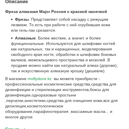
Описание
Фреза алмазная Major Россия с красной насечкой
Фрезы
. Представляет собой насадку с режущим
лезвием. То есть при работе с ней огрубевшая кожа
или гель-лак срезается.
Алмазные
. Более жесткие, а значит, и более
функциональные. Используются для шлифовки ногтей
как натуральных, так и наращенных, моделирования
свободного края ногтя, обработки и шлифовки боковых
валиков, межпальцевого пространства и мозолей. В
продаже можно найти как натуральный алмаз (дороже),
так и искусственную алмазную крошку (дешевле).
В магазине
mollystore.kz
вы можете приобрести -
профессиональные косметические средства,средства для
дезинфекции и стерилизации инструментов,боксы для
дезинфекции,одноразовые простыни
,перчатки,анестетики,средства для очищения кожи,все для
депиляции,косметологическое
оборудование,парафинотерапия ,массажные масла... и
многое другое.
Скрыть