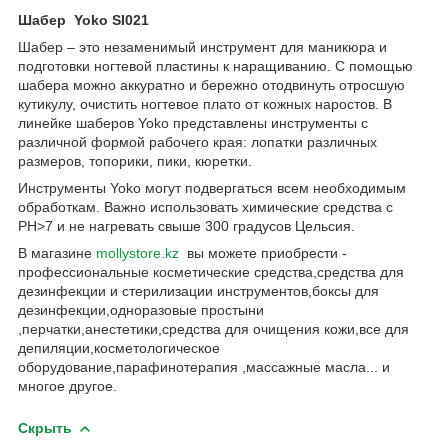
Шабер Yoko SI021
Шабер – это незаменимый инструмент для маникюра и
подготовки ногтевой пластины к наращиванию. С помощью
шабера можно аккуратно и бережно отодвинуть отросшую
кутикулу, очистить ногтевое плато от кожных наростов. В
линейке шаберов Yoko представлены инструменты с
различной формой рабочего края: лопатки различных
размеров, топорики, пики, кюретки.
Инструменты Yoko могут подвергаться всем необходимым
обработкам. Важно использовать химические средства с
PH>7 и не нагревать свыше 300 градусов Цельсия.
В магазине
mollystore.kz
вы можете приобрести -
профессиональные косметические средства,средства для
дезинфекции и стерилизации инструментов,боксы для
дезинфекции,одноразовые простыни
,перчатки,анестетики,средства для очищения кожи,все для
депиляции,косметологическое
оборудование,парафинотерапия ,массажные масла... и
многое другое.
Скрыть