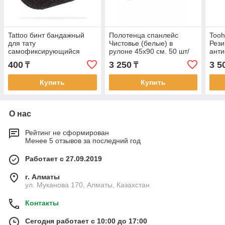
Tattoo бинт бандажный
Полотенца спанлейс
Tooh
для тату
Чистовье (белые) в
Рез
самофиксирующийся
рулоне 45х90 см. 50 шт/
анти
50мм х 4.5м черный
упк.
для 
400
3 250
3 5
₸
₸
Купить
Купить
О нас
Рейтинг не сформирован
Менее 5 отзывов за последний год
Работает с 27.09.2019
г. Алматы
ул. Муканова 170, Алматы, Казахстан
Контакты
Сегодня работает с 10:00 до 17:00