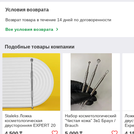
Условия возврата
Возврат товара в течение 14 дней по договоренности
Все условия возврата
Подобные товары компании
Staleks Ложка
Набор косметологический
Ложк
косметологическая
"Чистая кожа" 3в1 Браух /
двус
двусторонняя EXPERT 20
Brauch
Expe
TYPE 1
4 500
5 000
4 1
₸
₸