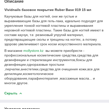
Описание
Vividnails базовое покрытие Ruber Base 019 15 мл
Каучуковые базы для ногтей, они же густые и
выравнивающие базы для гель-лака, идеально подходят для
укрепления тонкой ногтевой пластины и выравнивания
неровной ногтевой пластины. Такие базы для ногтей имеют в
составе каучук, т.е. резиновый упругий материал,
предотвращающие сколы и трещины на ногтях, а потому
здорово увеличивают срок носки искусственного материала.
В магазине
mollystore.kz
вы можете приобрести -
профессиональные косметические средства,средства для
дезинфекции и стерилизации инструментов,боксы для
дезинфекции,одноразовые простыни
,перчатки,анестетики,средства для очищения кожи,все для
депиляции,косметологическое
оборудование,парафинотерапия ,массажные масла... и
многое другое.
Скрыть