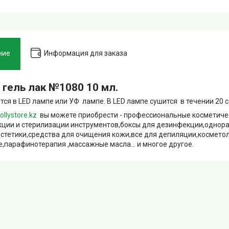
ние
Информация для заказа
s гель лак №1080 10 мл.
тся в LED лампе или УФ лампе. В LED лампе сушится в течении 20 се
ollystore.kz
вы можете приобрести - профессиональные косметиче
ции и стерилизации инструментов,боксы для дезинфекции,однор
естетики,средства для очищения кожи,все для депиляции,космето
,парафинотерапия ,массажные масла... и многое другое.