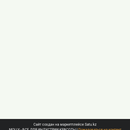
Сайт создан на маркетплейсе
Satu.kz
MOLLY - ВСЕ ДЛЯ ИНДУСТРИИ КРАСОТЫ |
Пожаловаться на контент