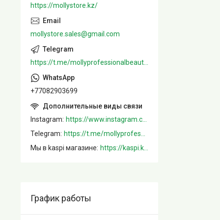
https://mollystore.kz/
mollystore.sales@gmail.com
https://t.me/mollyprofessionalbeautystore
+77082903699
Instagram
https://www.instagram.com/mollystore.kz/
Telegram
https://t.me/mollyprofessionalbeautystore
Мы в kaspi магазине
https://kaspi.kz/shop/info/merchant/molly/address-tab/?merchantId=Molly&ref=shared_link
График работы