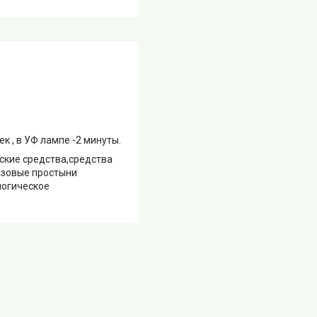
к , в УФ лампе -2 минуты.
ские средства,средства
азовые простыни
логическое