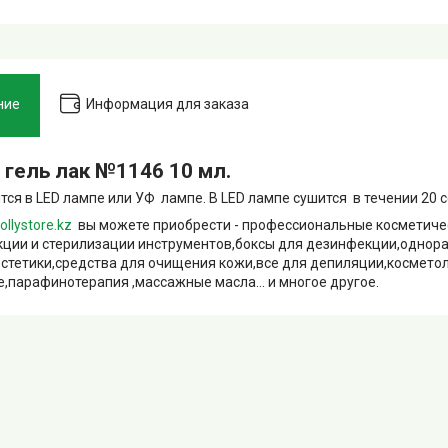
ние
Информация для заказа
s гель лак №1146 10 мл.
тся в LED лампе или УФ лампе. В LED лампе сушится в течении 20 се
ollystore.kz
вы можете приобрести - профессиональные косметиче
ции и стерилизации инструментов,боксы для дезинфекции,однор
естетики,средства для очищения кожи,все для депиляции,космето
,парафинотерапия ,массажные масла... и многое другое.