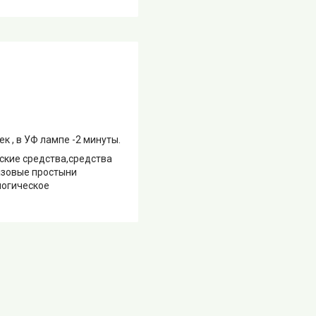
к , в УФ лампе -2 минуты.
ские средства,средства
азовые простыни
логическое