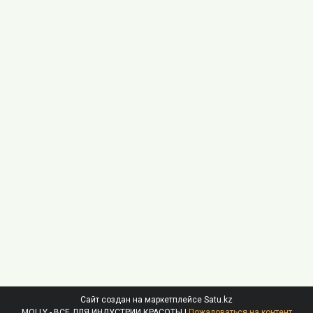
Сайт создан на маркетплейсе
Satu.kz
MOLLY - ВСЕ ДЛЯ ИНДУСТРИИ КРАСОТЫ |
Пожаловаться на контент