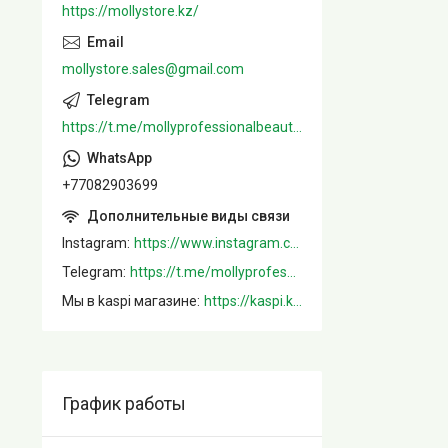
https://mollystore.kz/
mollystore.sales@gmail.com
https://t.me/mollyprofessionalbeautystore
+77082903699
Instagram
https://www.instagram.com/mollystore.kz/
Telegram
https://t.me/mollyprofessionalbeautystore
Мы в kaspi магазине
https://kaspi.kz/shop/info/merchant/molly/address-tab/?merchantId=Molly&ref=shared_link
График работы