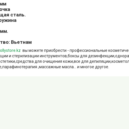
 мм
очка
ая сталь.
ружина
 мм.
тво: Вьетнам
ollystore.kz
вы можете приобрести - профессиональные косметиче
ции и стерилизации инструментов,боксы для дезинфекции,однор
естетики,средства для очищения кожи,все для депиляции,космето
,парафинотерапия ,массажные масла... и многое другое.