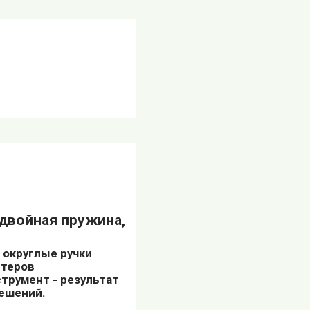
 двойная пружина,
 округлые ручки
стеров
трумент - результат
решений.