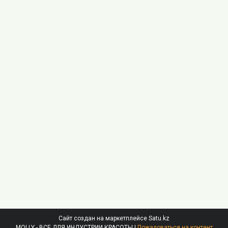
Сайт создан на маркетплейсе
Satu.kz
MOLLY - ВСЕ ДЛЯ ИНДУСТРИИ КРАСОТЫ |
Пожаловаться на контент