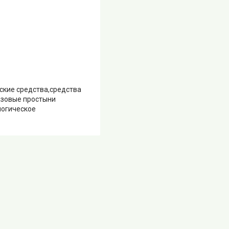
ские средства,средства
азовые простыни
логическое