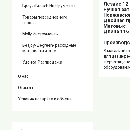
Лезвие 12
Браух/Brauch Инструменты
Ручная зат
Нержавеющ
Товары повседневного
Двойная п
спроса
Матовые
Длина 116
Molly Инструменты
Производс
Beajoy/Elegreen- расходные
материалы и воск
В магазине
m
для дезинфек
,перчатки,ан
Уценка-Распродажа
оборудование
О нас
Отзывы
Условия возврата и обмена