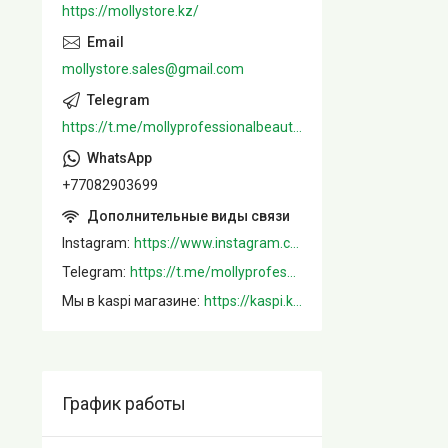
https://mollystore.kz/
mollystore.sales@gmail.com
https://t.me/mollyprofessionalbeautystore
+77082903699
Instagram
https://www.instagram.com/mollystore.kz/
Telegram
https://t.me/mollyprofessionalbeautystore
Мы в kaspi магазине
https://kaspi.kz/shop/info/merchant/molly/address-tab/?merchantId=Molly&ref=shared_link
График работы