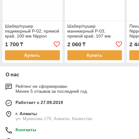
Шабер/пушер
Шабер/пушер
Пинц
педикюрный P-02, прямой
маникюрный P-03,
Nipp
край, 100 мм Nippon
прямой край, 107 мм
Nipp
Nippers
Nippon Nippers
1 700
2 060
2 4
₸
₸
Купить
Купить
О нас
Рейтинг не сформирован
Менее 5 отзывов за последний год
Работает с 27.09.2019
г. Алматы
ул. Муканова 170, Алматы, Казахстан
Контакты