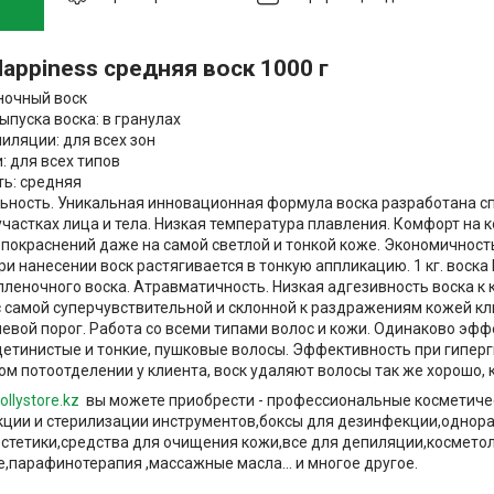
appiness средняя воск 1000 г
еночный воск
ыпуска воска: в гранулах
иляции: для всех зон
: для всех типов
ть: средняя
ьность. Уникальная инновационная формула воска разработана с
частках лица и тела. Низкая температура плавления. Комфорт на к
 покраснений даже на самой светлой и тонкой коже. Экономичност
ри нанесении воск растягивается в тонкую аппликацию. 1 кг. воска Bl
пленочного воска. Атравматичность. Низкая адгезивность воска к 
с самой суперчувствительной и склонной к раздражениям кожей к
левой порог. Работа со всеми типами волос и кожи. Одинаково эф
щетинистые и тонкие, пушковые волосы. Эффективность при гиперг
 потоотделении у клиента, воск удаляют волосы так же хорошо, ка
ollystore.kz
вы можете приобрести - профессиональные косметиче
ции и стерилизации инструментов,боксы для дезинфекции,однор
естетики,средства для очищения кожи,все для депиляции,космето
,парафинотерапия ,массажные масла... и многое другое.