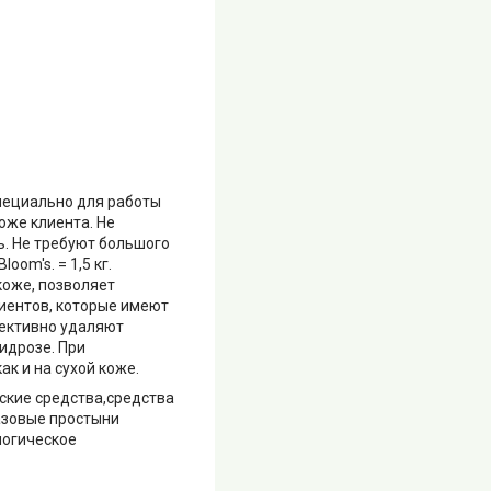
пециально для работы
оже клиента. Не
ь. Не требуют большого
oom's. = 1,5 кг.
коже, позволяет
лиентов, которые имеют
фективно удаляют
идрозе. При
к и на сухой коже.
ские средства,средства
азовые простыни
логическое