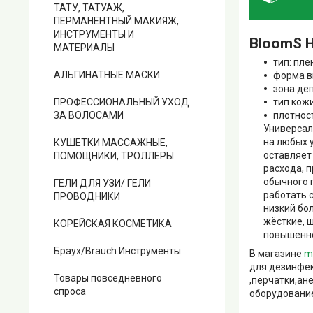
ТАТУ, ТАТУАЖ,
ПЕРМАНЕНТНЫЙ МАКИЯЖ,
ИНСТРУМЕНТЫ И
BloomS H
МАТЕРИАЛЫ
тип: пл
АЛЬГИНАТНЫЕ МАСКИ
форма в
зона деп
тип кожи
ПРОФЕССИОНАЛЬНЫЙ УХОД
плотнос
ЗА ВОЛОСАМИ
Универсал
на любых у
КУШЕТКИ МАССАЖНЫЕ,
оставляет
ПОМОЩНИКИ, ТРОЛЛЕРЫ.
расхода, п
обычного 
ГЕЛИ ДЛЯ УЗИ/ ГЕЛИ
работать 
ПРОВОДНИКИ
низкий бо
жёсткие, 
КОРЕЙСКАЯ КОСМЕТИКА
повышенном
Браух/Brauch Инструменты
В магазине
m
для дезинфек
Товары повседневного
,перчатки,ан
спроса
оборудование