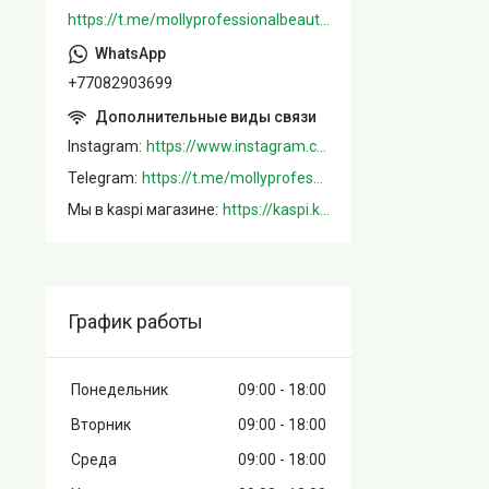
https://t.me/mollyprofessionalbeautystore
+77082903699
Instagram
https://www.instagram.com/mollystore.kz/
Telegram
https://t.me/mollyprofessionalbeautystore
Мы в kaspi магазине
https://kaspi.kz/shop/info/merchant/molly/address-tab/?merchantId=Molly&ref=shared_link
График работы
Понедельник
09:00
18:00
Вторник
09:00
18:00
Среда
09:00
18:00