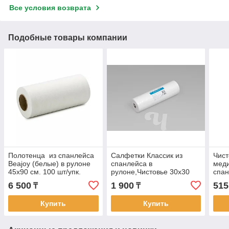
Все условия возврата
Подобные товары компании
Полотенца из спанлейса
Салфетки Классик из
Чист
Beajoy (белые) в рулоне
спанлейса в
меди
45х90 см. 100 шт/упк.
рулоне,Чистовье 30х30
спан
см, Белый, 100 шт/упк
белы
6 500
1 900
515
₸
₸
Купить
Купить