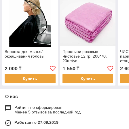
Воронка для мытья/
Простыни розовые
ЧИС
окрашивания головы
Чистовье 12 гр, 200*70,
пари
20шт/уп
стан
шт
2 000
1 550
2 6
₸
₸
Купить
Купить
О нас
Рейтинг не сформирован
Менее 5 отзывов за последний год
Работает с 27.09.2019