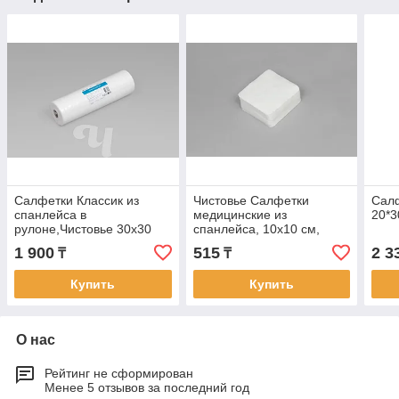
Салфетки Классик из
Чистовье Салфетки
Салф
спанлейса в
медицинские из
20*3
рулоне,Чистовье 30х30
спанлейса, 10х10 см,
см, Белый, 100 шт/упк
белый, 100 шт/упк
1 900
515
2 3
₸
₸
Купить
Купить
О нас
Рейтинг не сформирован
Менее 5 отзывов за последний год