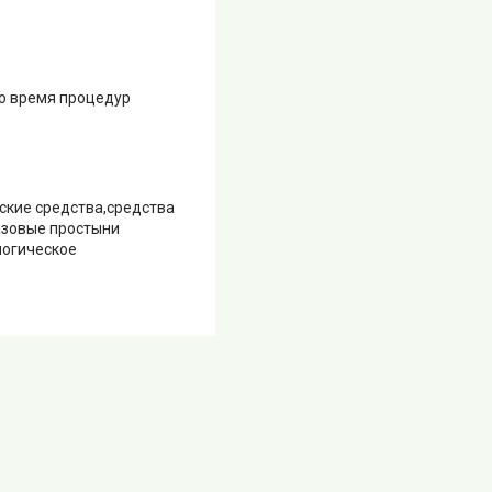
о время процедур
ские средства,средства
азовые простыни
логическое