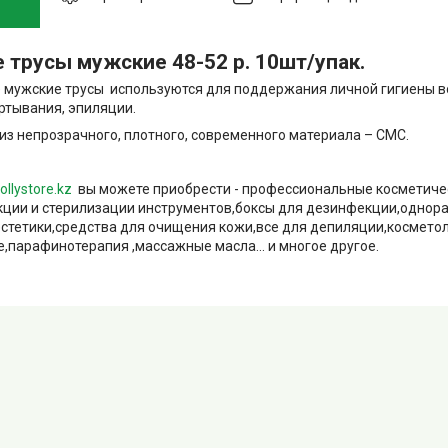
 трусы мужские 48-52 р. 10шт/упак.
мужские трусы используются для поддержания личной гигиены в
ртывания, эпиляции.
из непрозрачного, плотного, современного материала – СМС.
ollystore.kz
вы можете приобрести - профессиональные косметиче
ции и стерилизации инструментов,боксы для дезинфекции,однор
естетики,средства для очищения кожи,все для депиляции,космето
,парафинотерапия ,массажные масла... и многое другое.