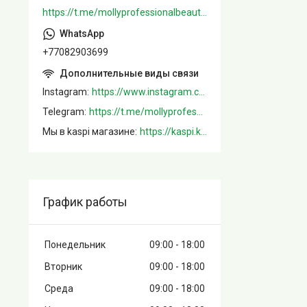
https://t.me/mollyprofessionalbeautystore
+77082903699
Instagram
https://www.instagram.com/mollystore.kz/
Telegram
https://t.me/mollyprofessionalbeautystore
Мы в kaspi магазине
https://kaspi.kz/shop/info/merchant/molly/address-tab/?merchantId=Molly&ref=shared_link
График работы
Понедельник
09:00
18:00
Вторник
09:00
18:00
Среда
09:00
18:00