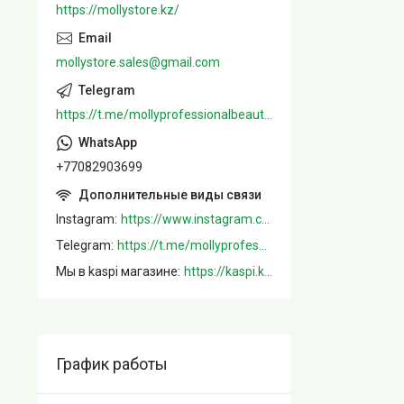
https://mollystore.kz/
mollystore.sales@gmail.com
https://t.me/mollyprofessionalbeautystore
+77082903699
Instagram
https://www.instagram.com/mollystore.kz/
Telegram
https://t.me/mollyprofessionalbeautystore
Мы в kaspi магазине
https://kaspi.kz/shop/info/merchant/molly/address-tab/?merchantId=Molly&ref=shared_link
График работы