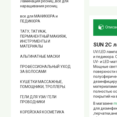
Ламинация ресниц ,все для
наращивания ресниц
все для МАНИКЮРА и
ПЕДИКЮРА
Описа
ТАТУ, ТАТУАЖ,
ПЕРМАНЕНТНЫЙ МАКИЯЖ,
ИНСТРУМЕНТЫ И
SUN 2C 
МАТЕРИАЛЫ
UV/LED лампа
АЛЬГИНАТНЫЕ МАСКИ
и педикюра. 
UV- и LED-ма
Мощные свет
ПРОФЕССИОНАЛЬНЫЙ УХОД
поверхности 
ЗА ВОЛОСАМИ
полусферичес
дезинфицируе
КУШЕТКИ МАССАЖНЫЕ,
материалами 
ПОМОЩНИКИ, ТРОЛЛЕРЫ.
полностью ос
покрытий на в
ГЕЛИ ДЛЯ УЗИ/ ГЕЛИ
ПРОВОДНИКИ
В магазине
m
для дезинфек
КОРЕЙСКАЯ КОСМЕТИКА
,перчатки,ан