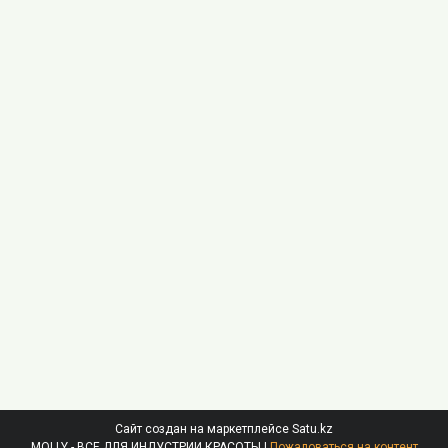
Сайт создан на маркетплейсе
Satu.kz
MOLLY - ВСЕ ДЛЯ ИНДУСТРИИ КРАСОТЫ |
Пожаловаться на контент