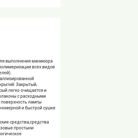
для выполнения маникюра
 полимеризации всех видов
елей).
таллизированной
крытий. Закрытый,
рый легко очищается и
флаконы с расходными
я поверхность лампы
вномерной и быстрой сушке
ские средства,средства
азовые простыни
логическое