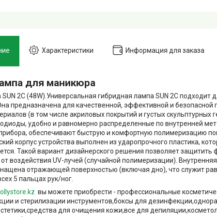
ние
Характеристики
Информация для заказа
лампа для маникюра
 SUN 2C (48W).Универсальная гибридная лампа SUN 2С подходит 
Она предназначена для качественной, эффективной и безопасной
териалов (в том числе акриловых покрытий и густых скульптурных г
одиоды, удобно и равномерно распределенные по внутренней ме
прибора, обеспечивают быструю и комфортную полимеризацию по
кий корпус устройства выполнен из ударопрочного пластика, кото
тся. Такой вариант дизайнерского решения позволяет защитить 
от воздействия UV-лучей (случайной полимеризации). Внутрення
нащена отражающей поверхностью (включая дно), что служит ра
сех 5 пальцах рук/ног.
ollystore.kz
вы можете приобрести - профессиональные косметиче
ции и стерилизации инструментов,боксы для дезинфекции,однор
естетики,средства для очищения кожи,все для депиляции,космето