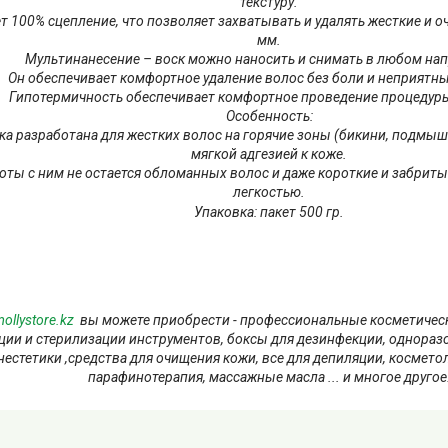
текстуру.
т 100% сцепление, что позволяет захватывать и удалять жесткие и о
мм.
Мультинанесение – воск можно наносить и снимать в любом на
Он обеспечивает комфортное удаление волос без боли и неприятн
Гипотермичность обеспечивает комфортное проведение процедур
Особенность:
ка разработана для жестких волос на горячие зоны (бикини, подмыш
мягкой адгезией к коже.
оты с ним не остается обломанных волос и даже короткие и забрит
легкостью.
Упаковка: пакет 500 гр.
ollystore.kz
вы можете приобрести - профессиональные косметически
ции и стерилизации инструментов, боксы для дезинфекции, однораз
анестетики ,средства для очищения кожи, все для депиляции, космет
парафинотерапия, массажные масла ... и многое другое