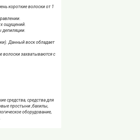
чень короткие волоски от 1
правлении.
ых ощущений.
ы депиляции.
ки). Данный воск обладает
ые волоски захватываются с
е средства, средства для
овые простыни ,бахилы,
ологическое оборудование,
.