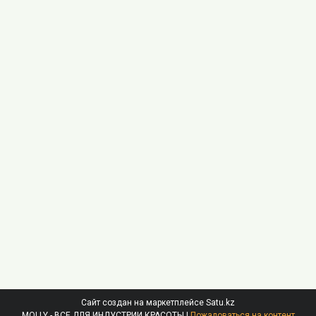
Сайт создан на маркетплейсе
Satu.kz
MOLLY - ВСЕ ДЛЯ ИНДУСТРИИ КРАСОТЫ |
Пожаловаться на контент