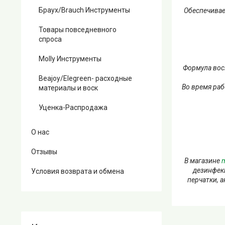
Браух/Brauch Инструменты
Обеспечивае
Товары повседневного
спроса
Molly Инструменты
Формула вос
Beajoy/Elegreen- расходные
Во время раб
материалы и воск
Уценка-Распродажа
О нас
Отзывы
В магазине
m
дезинфек
Условия возврата и обмена
перчатки, 