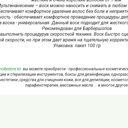
ультинанесение – воск можно наносить и снимать в любом
еспечивает комфортное удаление волос без боли и неприя
ность - обеспечивает комфортное проведение процедуры де
 воска - универсальная. Данный воск подходит для жесткого
Рекомендован для Барбершопов
выполнить процедурув скоростной технике. Воск быстро сце
й скорости, но при этом дает время на тщательную коррект
Упаковка: пакет 100 гр
ollystore.kz
вы можете приобрести - профессиональные косметически
ции и стерилизации инструментов, боксы для дезинфекции, однораз
анестетики ,средства для очищения кожи, все для депиляции, космет
парафинотерапия, массажные масла ... и многое другое