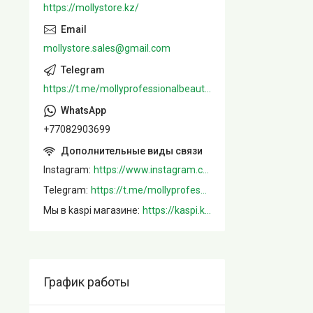
https://mollystore.kz/
mollystore.sales@gmail.com
https://t.me/mollyprofessionalbeautystore
+77082903699
Instagram
https://www.instagram.com/mollystore.kz/
Telegram
https://t.me/mollyprofessionalbeautystore
Мы в kaspi магазине
https://kaspi.kz/shop/info/merchant/molly/address-tab/?merchantId=Molly&ref=shared_link
График работы