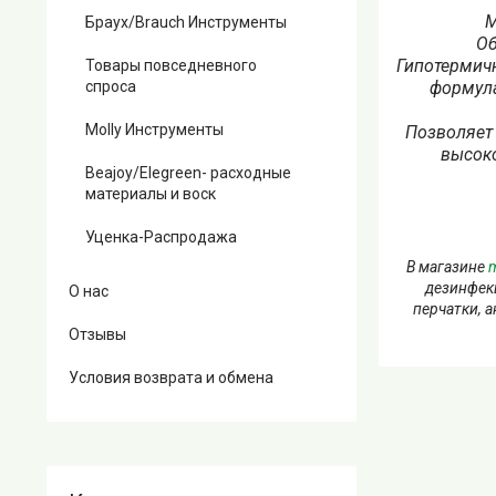
М
Браух/Brauch Инструменты
Об
Гипотермич
Товары повседневного
спроса
формула
Molly Инструменты
Позволяет 
высоко
Beajoy/Elegreen- расходные
материалы и воск
Уценка-Распродажа
В магазине
m
дезинфек
О нас
перчатки, 
Отзывы
Условия возврата и обмена