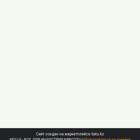
Сайт создан на маркетплейсе
Satu.kz
MOLLY - ВСЕ ДЛЯ ИНДУСТРИИ КРАСОТЫ |
Пожаловаться на контент