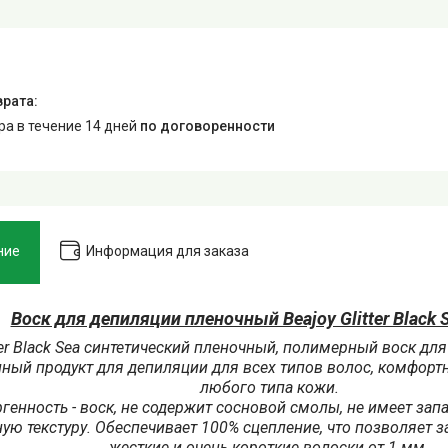
ара в течение 14 дней
по договоренности
ние
Информация для заказа
Воск для депиляции пленочный Beajoy Glitter Black S
tter Black Sea синтетический пленочный, полимерный воск для
ный продукт для депиляции для всех типов волос, комфорт
любого типа кожи.
генность - воск, не содержит сосновой смолы, не имеет зап
ую текстуру. Обеспечивает 100% сцепление, что позволяет з
жесткие и очень короткие волоски от 1 мм.