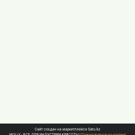
Сайт создан на маркетплейсе
Satu.kz
MOLLY - ВСЕ ДЛЯ ИНДУСТРИИ КРАСОТЫ |
Пожаловаться на контент