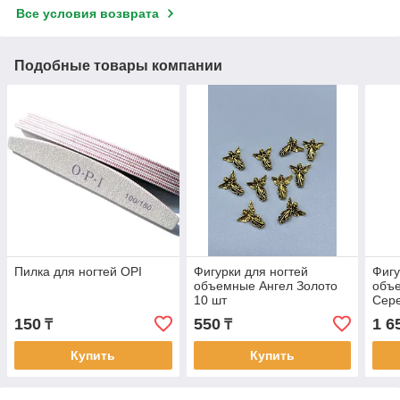
Все условия возврата
Подобные товары компании
Пилка для ногтей OPI
Фигурки для ногтей
Фигу
объемные Ангел Золото
объ
10 шт
Сере
150
550
1 6
₸
₸
Купить
Купить