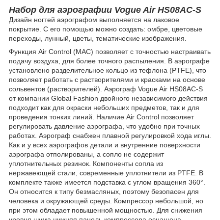
Набор для аэрографии Vogue Air HS08AC-S
Дизайн ногтей аэрографом выполняется на лаковое
покрытие. С его помощью можно создать: омбре, цветовые
переходы, лунный, цветы, тематические изображения.
Функция Air Control (MAC) позволяет с точностью настраивать
подачу воздуха, для более точного распыления. В аэрографе
установлено разделительное кольцо из тефлона (PTFE), что
позволяет работать с растворителями и красками на основе
сольвентов (растворителей). Аэрограф Vogue Air HS08AC-S
от компании Global Fashion двойного независимого действия
подходит как для окраски небольших предметов, так и для
проведения тонких линий. Наличие Air Control позволяет
регулировать давление аэрографа, что удобно при точных
работах. Аэрограф снабжен плавной регулировкой хода иглы.
Как и у всех аэрографов детали и внутренние поверхности
аэрографа отполированы, а сопло не содержит
уплотнительных резинок. Компоненты сопла из
нержавеющей стали, современные уплотнители из PTFE. В
комплекте также имеется подставка с углом вращения 360°.
Он относится к типу безмасляных, поэтому безопасен для
человека и окружающей среды. Компрессор небольшой, но
при этом обладает повышенной мощностью. Для снижения
уровня шума нижняя панель компрессора оснащена