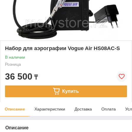
Набор для аэрографии Vogue Air HS08AC-S
В наличии
Розница
36 500
₸
Купить
Описание
Характеристики
Доставка
Оплата
Усл
Описание