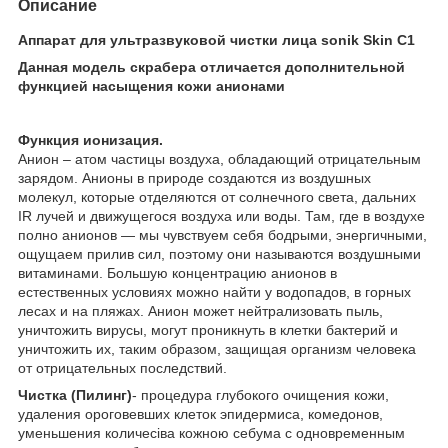
Описание
Аппарат для ультразвуковой чистки лица sonik Skin C1
Данная модель скрабера отличается дополнительной
функцией насыщения кожи анионами
Функция ионизация.
Анион – атом частицы воздуха, обладающий отрицательным
зарядом. Анионы в природе создаются из воздушных
молекул, которые отделяются от солнечного света, дальних
IR лучей и движущегося воздуха или воды. Там, где в воздухе
полно анионов ― мы чувствуем себя бодрыми, энергичными,
ощущаем прилив сил, поэтому они называются воздушными
витаминами. Большую концентрацию анионов в
естественных условиях можно найти у водопадов, в горных
лесах и на пляжах. Анион может нейтрализовать пыль,
уничтожить вирусы, могут проникнуть в клетки бактерий и
уничтожить их, таким образом, защищая организм человека
от отрицательных последствий.
Чистка (Пилинг)
- процедура глубокого очищения кожи,
удаления ороговевших клеток эпидермиса, комедонов,
уменьшения количесіва кожною себума с одно­временным