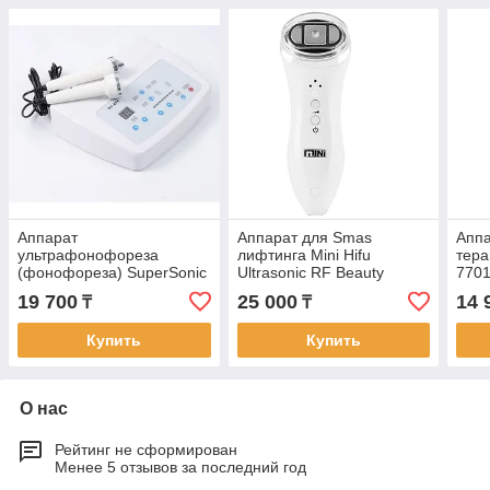
Аппарат
Аппарат для Smas
Аппа
ультрафонофореза
лифтинга Mini Hifu
тера
(фонофореза) SuperSonic
Ultrasonic RF Beauty
770
WD-628
Machine
19 700
25 000
14 
₸
₸
Купить
Купить
О нас
Рейтинг не сформирован
Менее 5 отзывов за последний год