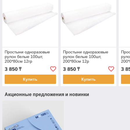
Простыни одноразовые
Простыни одноразовые
Про
рулон белые 100шт,
рулон белые 100шт,
руло
200*80см 12гр
200*80см 12р
200*
3 850
3 850
3 8
₸
₸
Купить
Купить
Акционные предложения и новинки