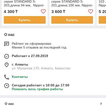
серия STANDARD S-
серия STANDARD S-
103 
203,длина 94 мм, Nippon
201,длина 100 мм, Nippon
Nipp
Nippers
Nippers
4 300
3 600
5 2
₸
₸
Купить
Купить
О нас
Рейтинг не сформирован
Менее 5 отзывов за последний год
Работает с 27.09.2019
г. Алматы
ул. Муканова 170, Алматы, Казахстан
Контакты
Сегодня работает с 10:00 до 17:00
Показать весь график работы
О нас