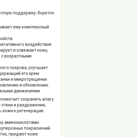
антную поддержку, борется
чивает ему комплексный
войств.
негативного воздействия
ирует и освежает кожу,
 с возрастными
ного покрова, улучшает
одержащий его крем
ранки и микротрещинки.
ановлению и обновлению.
сажными движениями.
 помогает сохранить влагу
 отеки и раздражения,
 кожи к регенерации.
жу аминокислотами.
 куперозных покраснений.
ток, придают коже