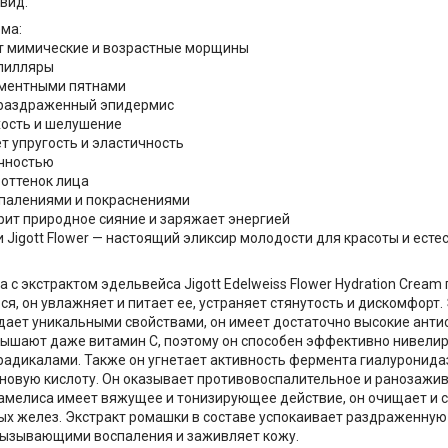
 вид.
ма:
т мимические и возрастные морщины
апилляры
гментными пятнами
 раздраженный эпидермис
хость и шелушение
 упругость и эластичность
ечностью
оттенок лица
спалениями и покраснениями
рит природное сияние и заряжает энергией
и Jigott Flower — настоящий эликсир молодости для красоты и ест
а с экстрактом эдельвейса Jigott Edelweiss Flower Hydration Crea
ся, он увлажняет и питает ее, устраняет стянутость и дискомфорт.
дает уникальными свойствами, он имеет достаточно высокие анти
ышают даже витамин С, поэтому он способен эффективно нивели
адикалами. Также он угнетает активность фермента гиалуронида
новую кислоту. Он оказывает противовоспалительное и ранозажи
амелиса имеет вяжущее и тонизирующее действие, он очищает и 
ых желез. Экстракт ромашки в составе успокаивает раздраженную 
вызывающими воспаления и заживляет кожу.