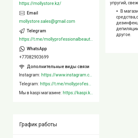
упругий, све
https://mollystore.kz/
В магаз
средства,
mollystore.sales@gmail.com
дезинфекц
депиляции
другое.
https://t.me/mollyprofessionalbeautystore
+77082903699
Instagram
https://www.instagram.com/mollystore.kz/
Telegram
https://t.me/mollyprofessionalbeautystore
Мы в kaspi магазине
https://kaspi.kz/shop/info/merchant/molly/address-tab/?merchantId=Molly&ref=shared_link
График работы