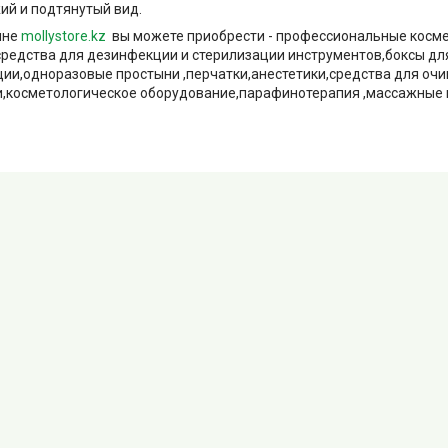
жий и подтянутый вид.
ине
mollystore.kz
вы можете приобрести - профессиональные косм
средства для дезинфекции и стерилизации инструментов,боксы дл
ии,одноразовые простыни ,перчатки,анестетики,средства для очи
,косметологическое оборудование,парафинотерапия ,массажные ма