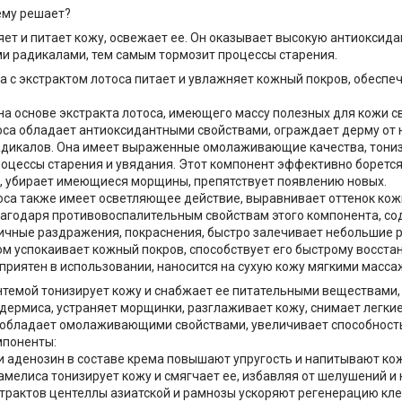
ему решает?
ет и питает кожу, освежает ее. Он оказывает высокую антиоксид
и радикалами, тем самым тормозит процессы старения.
а с экстрактом лотоса питает и увлажняет кожный покров, обеспе
на основе экстракта лотоса, имеющего массу полезных для кожи с
са обладает антиоксидантными свойствами, ограждает дерму от 
дикалов. Она имеет выраженные омолаживающие качества, тониз
оцессы старения и увядания. Этот компонент эффективно борется
, убирает имеющиеся морщины, препятствует появлению новых.
оса также имеет осветляющее действие, выравнивает оттенок кож
лагодаря противовоспалительным свойствам этого компонента, с
ичные раздражения, покраснения, быстро залечивает небольшие 
ом успокаивает кожный покров, способствует его быстрому восст
 приятен в использовании, наносится на сухую кожу мягкими мас
нтемой тонизирует кожу и снабжает ее питательными веществами,
идермиса, устраняет морщинки, разглаживает кожу, снимает легкие
 обладает омолаживающими свойствами, увеличивает способность
мпоненты:
 аденозин в составе крема повышают упругость и напитывают ко
амелиса тонизирует кожу и смягчает ее, избавляя от шелушений и
трактов центеллы азиатской и рамнозы ускоряют регенерацию кле