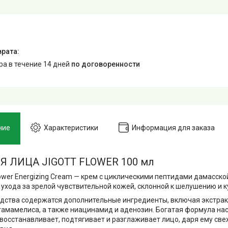
ара в течение 14 дней
по договоренности
ние
Характеристики
Информация для заказа
Я ЛИЦА JIGOTT FLOWER 100 мл
Flower Energizing Cream — крем с циклическими пептидами дамасск
ухода за зрелой чувствительной кожей, склонной к шелушению и к
едства содержатся дополнительные ингредиенты, включая экстрак
гамамелиса, а также ниацинамид и аденозин. Богатая формула н
восстанавливает, подтягивает и разглаживает лицо, даря ему све