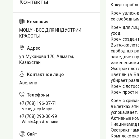
Какую пробл
Крем увлажня
со свободным
Крем для лиц
MOLLY - ВСЕ ДЛЯ ИНДУСТРИИ
уход.
КРАСОТЫ
Крем создан 
Вытяжка лото
свободных ра
ул. Муканова 170, Алматы,
замедляет пр
Казахстан
изменениями
Экстракт лот
цвет лица. Б
убирает разл
Авелина
Крем с лотос
Крем прост и
Крем с хриза
+7 (708) 196-07-71
в клетках эп
менеджер Мария
успокаивает,
+7 (708) 290-36-99
Активные ко
WhatsApp Авелина
Ниацинамид и
Экстракт гам
Комплекс экс