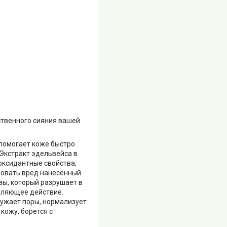
ественного сияния вашей
m помогает коже быстро
 Экстракт эдельвейса в
оксидантные свойства,
ровать вред нанесенный
зы, который разрушает в
вляющее действие.
сужает поры, нормализует
кожу, борется с