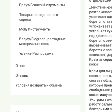
отдохнувший
Браух/Brauch Инструменты
Действие кре
разглаживае
Товары повседневного
укрепляет к
спроса
борется с пи
успокаивает
Molly Инструменты
устраняет су
поддерживает
Beajoy/Elegreen- расходные
борется с от
материалы и воск
выравнивает 
борется с во
Уценка-Распродажа
освежает, да
Крем из сери
кожи!
О нас
Крем для лиц
Отзывы
восстановить
составе обла
Условия возврата и обмена
которые прев
свободными р
коже гиалуро
Экстракт гам
работу сальн
бактериями 