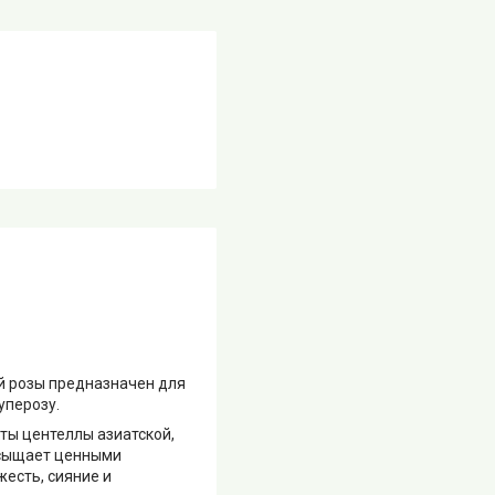
ой розы предназначен для
уперозу.
ты центеллы азиатской,
асыщает ценными
жесть, сияние и