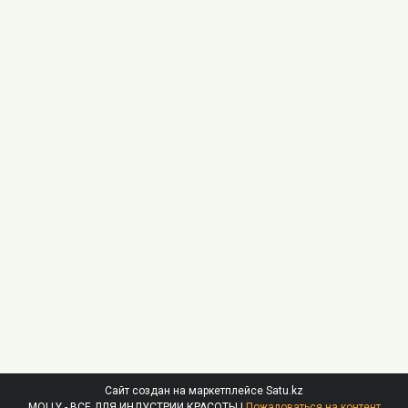
Сайт создан на маркетплейсе
Satu.kz
MOLLY - ВСЕ ДЛЯ ИНДУСТРИИ КРАСОТЫ |
Пожаловаться на контент