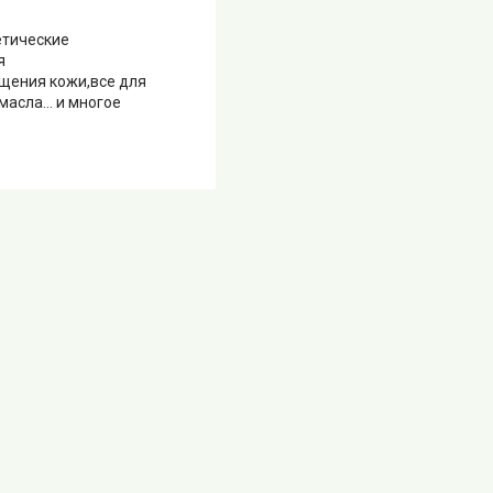
етические
я
щения кожи,все для
сла... и многое