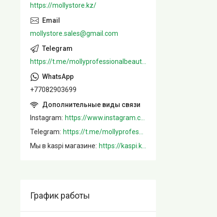
https://mollystore.kz/
mollystore.sales@gmail.com
https://t.me/mollyprofessionalbeautystore
+77082903699
Instagram
https://www.instagram.com/mollystore.kz/
Telegram
https://t.me/mollyprofessionalbeautystore
Мы в kaspi магазине
https://kaspi.kz/shop/info/merchant/molly/address-tab/?merchantId=Molly&ref=shared_link
График работы