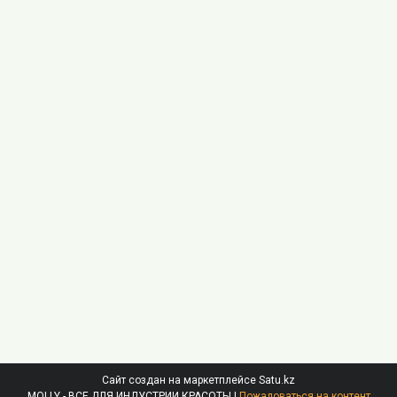
Сайт создан на маркетплейсе
Satu.kz
MOLLY - ВСЕ ДЛЯ ИНДУСТРИИ КРАСОТЫ |
Пожаловаться на контент