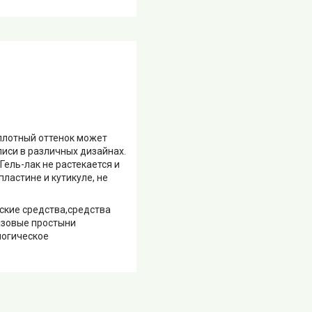
 плотный оттенок может
иси в различных дизайнах.
Гель-лак не растекается и
ластине и кутикуле, не
ские средства,средства
азовые простыни
логическое