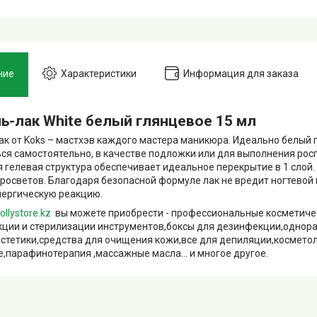
ние
Характеристики
Информация для заказа
ь-лак White белый глянцевое 15 мл
ак от Koks – мастхэв каждого мастера маникюра. Идеально белый
ся самостоятельно, в качестве подложки или для выполнения росп
 гелевая структура обеспечивает идеальное перекрытие в 1 слой. 
просветов. Благодаря безопасной формуле лак не вредит ногтевой п
лергическую реакцию.
ollystore.kz
вы можете приобрести - профессиональные косметиче
ции и стерилизации инструментов,боксы для дезинфекции,однор
естетики,средства для очищения кожи,все для депиляции,космето
,парафинотерапия ,массажные масла... и многое другое.