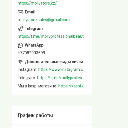
https://mollystore.kz/
mollystore.sales@gmail.com
https://t.me/mollyprofessionalbeautystore
+77082903699
Instagram
https://www.instagram.com/mollystore.kz/
Telegram
https://t.me/mollyprofessionalbeautystore
Мы в kaspi магазине
https://kaspi.kz/shop/info/merchant/molly/address-tab/?merchantId=Molly&ref=shared_link
График работы