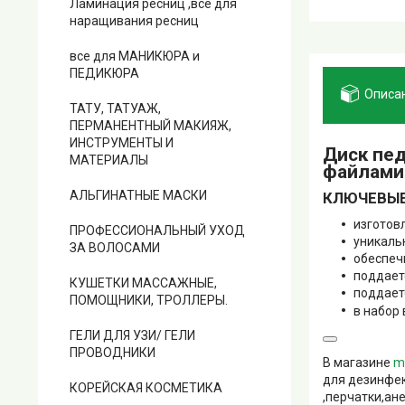
Ламинация ресниц ,все для
наращивания ресниц
все для МАНИКЮРА и
ПЕДИКЮРА
Описа
ТАТУ, ТАТУАЖ,
ПЕРМАНЕНТНЫЙ МАКИЯЖ,
ИНСТРУМЕНТЫ И
Диск пе
МАТЕРИАЛЫ
файлами 
АЛЬГИНАТНЫЕ МАСКИ
КЛЮЧЕВЫЕ
изготов
ПРОФЕССИОНАЛЬНЫЙ УХОД
уникаль
ЗА ВОЛОСАМИ
обеспеч
поддает
КУШЕТКИ МАССАЖНЫЕ,
поддает
ПОМОЩНИКИ, ТРОЛЛЕРЫ.
в набор 
ГЕЛИ ДЛЯ УЗИ/ ГЕЛИ
ПРОВОДНИКИ
В магазине
m
для дезинфек
КОРЕЙСКАЯ КОСМЕТИКА
,перчатки,ан