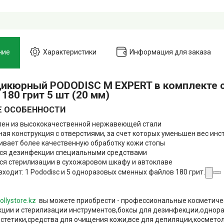
ние
Характеристики
Информация для заказа
дикюрный PODODISC М EXPERT в комплекте 
180 грит 5 шт (20 мм)
 ОСОБЕННОСТИ
лен из высококачественной нержавеющей стали
ная конструкция с отверстиями, за счет которых уменьшен вес ин
ивает более качественную обработку кожи стопы
ся дезинфекции специальными средствами
ся стерилизации в сухожаровом шкафу и автоклаве
входит: 1 Pododisc и 5 одноразовых сменных файлов 180 грит.
ollystore.kz
вы можете приобрести - профессиональные косметиче
ции и стерилизации инструментов,боксы для дезинфекции,однор
естетики,средства для очищения кожи,все для депиляции,космето