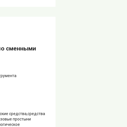
со сменными
струмента
ские средства,средства
азовые простыни
логическое