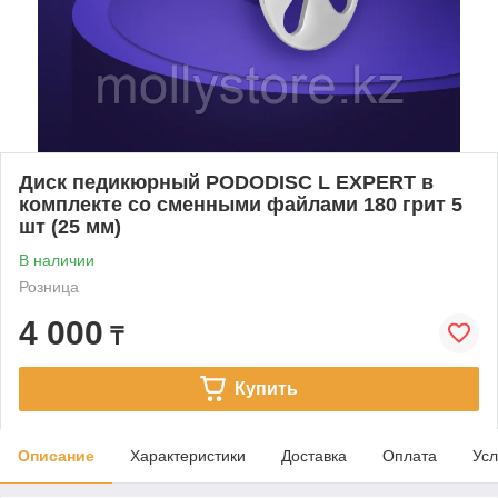
Диск педикюрный PODODISC L EXPERT в
комплекте со сменными файлами 180 грит 5
шт (25 мм)
В наличии
Розница
4 000
₸
Купить
Описание
Характеристики
Доставка
Оплата
Усл