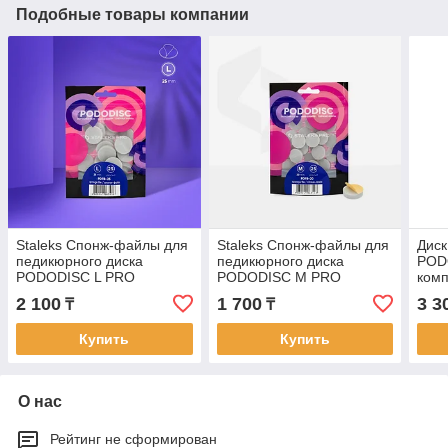
Подобные товары компании
Staleks Спонж-файлы для
Staleks Спонж-файлы для
Дис
педикюрного диска
педикюрного диска
POD
PODODISC L PRO
PODODISC M PRO
комп
файл
2 100
1 700
3 3
₸
₸
(20 
Купить
Купить
О нас
Рейтинг не сформирован