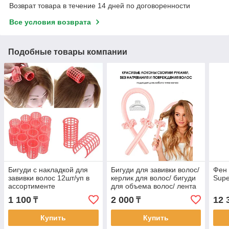
Возврат товара в течение 14 дней по договоренности
Все условия возврата
Подобные товары компании
Бигуди с накладкой для
Бигуди для завивки волос/
Фен 
завивки волос 12шт/уп в
керлик для волос/ бигуди
Supe
ассортименте
для объема волос/ лента
для завивки волос
1 100
2 000
12 
₸
₸
Купить
Купить