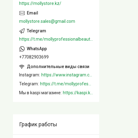
https://mollystore.kz/
mollystore.sales@gmail.com
https://t.me/mollyprofessionalbeautystore
+77082903699
Instagram
https://www.instagram.com/mollystore.kz/
Telegram
https://t.me/mollyprofessionalbeautystore
Мы в kaspi магазине
https://kaspi.kz/shop/info/merchant/molly/address-tab/?merchantId=Molly&ref=shared_link
График работы