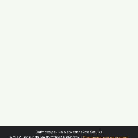
Сайт создан на маркетплейсе
Satu.kz
MOLLY - ВСЕ ДЛЯ ИНДУСТРИИ КРАСОТЫ |
Пожаловаться на контент