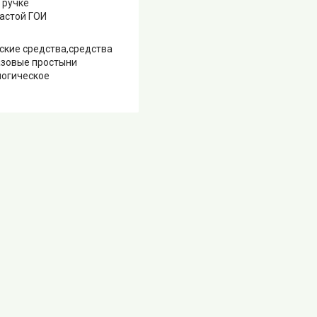
 ручке
пастой ГОИ
ские средства,средства
азовые простыни
логическое