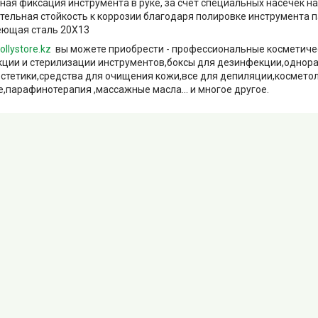
ная фиксация инструмента в руке, за счет специальных насечек на
тельная стойкость к коррозии благодаря полировке инструмента 
ющая сталь 20Х13
ollystore.kz
вы можете приобрести - профессиональные косметиче
ции и стерилизации инструментов,боксы для дезинфекции,однор
естетики,средства для очищения кожи,все для депиляции,космето
,парафинотерапия ,массажные масла... и многое другое.