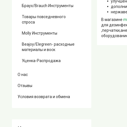
улучшен
Браух/Brauch Инструменты
дополни
нержаве
Товары повседневного
В магазине
m
спроса
для дезинфек
,перчатки,ан
Molly Инструменты
оборудование
Beajoy/Elegreen- расходные
материалы и воск
Уценка-Распродажа
О нас
Отзывы
Условия возврата и обмена