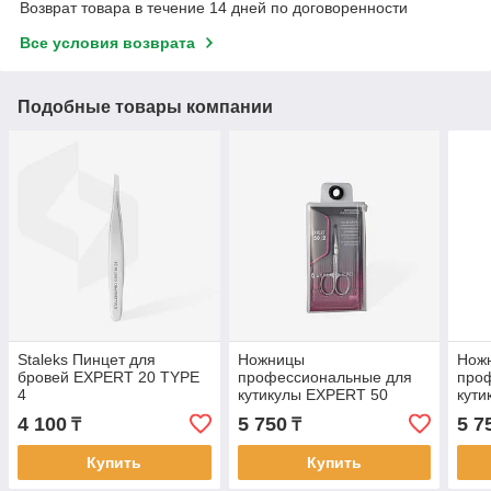
Возврат товара в течение 14 дней по договоренности
Все условия возврата
Подобные товары компании
Staleks Пинцет для
Ножницы
Нож
бровей EXPERT 20 TYPE
профессиональные для
про
4
кутикулы EXPERT 50
кути
TYPE 2
TYP
4 100
5 750
5 7
₸
₸
Купить
Купить