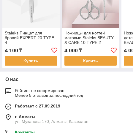
Staleks Пинцет для
Ножницы для ногтей
Ножн
бровей EXPERT 20 TYPE
матовые Staleks BEAUTY
детс
4
& CARE 10 TYPE 2
BEA
2
4 100
4 000
4 0
₸
₸
Купить
Купить
О нас
Рейтинг не сформирован
Менее 5 отзывов за последний год
Работает с 27.09.2019
г. Алматы
ул. Муканова 170, Алматы, Казахстан
Контакты