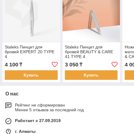
Staleks Пинцет для
Staleks Пинцет для
Ножн
бровей EXPERT 20 TYPE
бровей BEAUTY & CARE
мато
4
41 TYPE 4
& CA
4 100
3 050
4 0
₸
₸
Купить
Купить
О нас
Рейтинг не сформирован
Менее 5 отзывов за последний год
Работает с 27.09.2019
г. Алматы