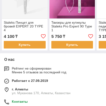
Staleks Пинцет для
Твизеры для кутикулы
Stal
бровей EXPERT 20 TYPE
Staleks Pro Expert 90 Type
пед
4
1
TYP
4 100
5 750
3 1
₸
₸
Купить
Купить
О нас
Рейтинг не сформирован
Менее 5 отзывов за последний год
Работает с 27.09.2019
г. Алматы
ул. Муканова 170, Алматы, Казахстан
Контакты