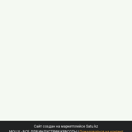
Сайт создан на маркетплейсе
Satu.kz
MOLLY - ВСЕ ДЛЯ ИНДУСТРИИ КРАСОТЫ |
Пожаловаться на контент