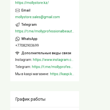
https://mollystore.kz/
mollystore.sales@gmail.com
https://t.me/mollyprofessionalbeautystore
+77082903699
Instagram
https://www.instagram.com/mollystore.kz/
Telegram
https://t.me/mollyprofessionalbeautystore
Мы в kaspi магазине
https://kaspi.kz/shop/info/merchant/molly/address-tab/?merchantId=Molly&ref=shared_link
График работы