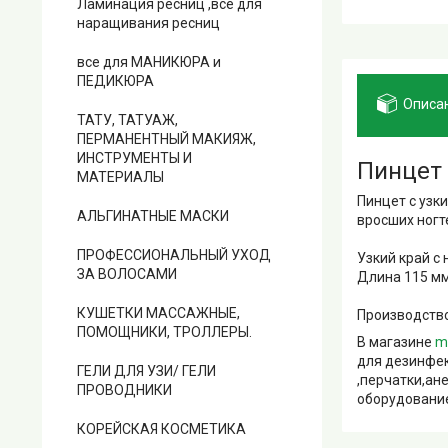
Ламинация ресниц ,все для
наращивания ресниц
все для МАНИКЮРА и
ПЕДИКЮРА
Описа
ТАТУ, ТАТУАЖ,
ПЕРМАНЕНТНЫЙ МАКИЯЖ,
ИНСТРУМЕНТЫ И
Пинцет
МАТЕРИАЛЫ
Пинцет с узк
АЛЬГИНАТНЫЕ МАСКИ
вросших ногт
ПРОФЕССИОНАЛЬНЫЙ УХОД
Узкий край с 
ЗА ВОЛОСАМИ
Длина 115 мм
КУШЕТКИ МАССАЖНЫЕ,
Производство
ПОМОЩНИКИ, ТРОЛЛЕРЫ.
В магазине
m
для дезинфек
ГЕЛИ ДЛЯ УЗИ/ ГЕЛИ
,перчатки,ан
ПРОВОДНИКИ
оборудование
КОРЕЙСКАЯ КОСМЕТИКА