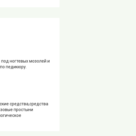
 под ногтевых мозолей и
 по педикюру.
ские средства,средства
азовые простыни
логическое