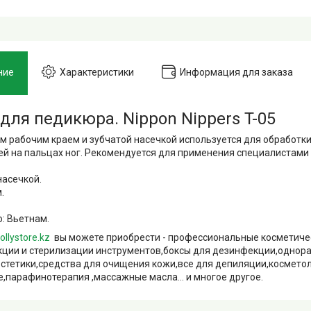
ние
Характеристики
Информация для заказа
 для педикюра.
Nippon Nippers T-05
им рабочим краем и зубчатой насечкой используется для обработки
ей на пальцах ног. Рекомендуется для применения специалистами
насечкой.
.
: Вьетнам.
ollystore.kz
вы можете приобрести - профессиональные косметиче
ции и стерилизации инструментов,боксы для дезинфекции,однор
естетики,средства для очищения кожи,все для депиляции,космето
,парафинотерапия ,массажные масла... и многое другое.