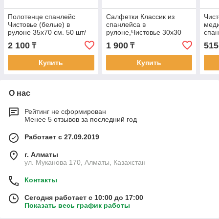
Полотенце спанлейс
Салфетки Классик из
Чист
Чистовье (белые) в
спанлейса в
меди
рулоне 35х70 см. 50 шт/
рулоне,Чистовье 30х30
спан
упк.
см, Белый, 100 шт/упк
белы
2 100
1 900
515
₸
₸
Купить
Купить
О нас
Рейтинг не сформирован
Менее 5 отзывов за последний год
Работает с 27.09.2019
г. Алматы
ул. Муканова 170, Алматы, Казахстан
Контакты
Сегодня работает с 10:00 до 17:00
Показать весь график работы