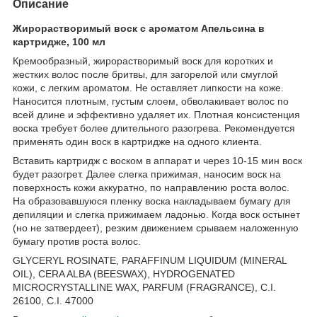
Описание
Жирорастворимый воск с ароматом Апельсина в
картридже, 100 мл
Кремообразный, жирорастворимый воск для коротких и
жестких волос после бритвы, для загорелой или смуглой
кожи, с легким ароматом. Не оставляет липкости на коже.
Наносится плотным, густым слоем, обволакивает волос по
всей длине и эффективно удаляет их. Плотная консистенция
воска требует более длительного разогрева. Рекомендуется
применять один воск в картридже на одного клиента.
Вставить картридж с воском в аппарат и через 10-15 мин воск
будет разогрет. Далее слегка прижимая, наносим воск на
поверхность кожи аккуратно, по направлению роста волос.
На образовавшуюся пленку воска накладываем бумагу для
депиляции и слегка прижимаем ладонью. Когда воск остынет
(но не затвердеет), резким движением срываем наложенную
бумагу против роста волос.
GLYCERYL ROSINATE, PARAFFINUM LIQUIDUM (MINERAL
OIL), CERA ALBA (BEESWAX), HYDROGENATED
MICROCRYSTALLINE WAX, PARFUM (FRAGRANCE), C.I.
26100, C.I. 47000