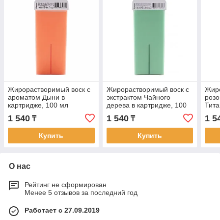
Жирорастворимый воск с
Жирорастворимый воск с
Жир
ароматом Дыни в
экстрактом Чайного
розо
картридже, 100 мл
дерева в картридже, 100
Тита
мл
100 
1 540
1 540
1 5
₸
₸
Купить
Купить
О нас
Рейтинг не сформирован
Менее 5 отзывов за последний год
Работает с 27.09.2019