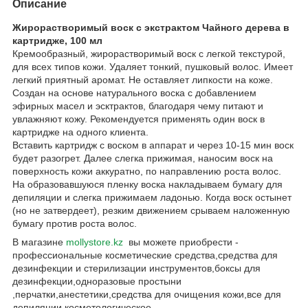
Описание
Жирорастворимый воск с экстрактом Чайного дерева в
картридже, 100 мл
Кремообразный, жирорастворимый воск с легкой текстурой,
для всех типов кожи. Удаляет тонкий, пушковый волос. Имеет
легкий приятный аромат. Не оставляет липкости на коже.
Создан на основе натурального воска с добавлением
эфирных масел и эсктрактов, благодаря чему питают и
увлажняют кожу. Рекомендуется применять один воск в
картридже на одного клиента.
Вставить картридж с воском в аппарат и через 10-15 мин воск
будет разогрет. Далее слегка прижимая, наносим воск на
поверхность кожи аккуратно, по направлению роста волос.
На образовавшуюся пленку воска накладываем бумагу для
депиляции и слегка прижимаем ладонью. Когда воск остынет
(но не затвердеет), резким движением срываем наложенную
бумагу против роста волос.
В магазине
mollystore.kz
вы можете приобрести -
профессиональные косметические средства,средства для
дезинфекции и стерилизации инструментов,боксы для
дезинфекции,одноразовые простыни
,перчатки,анестетики,средства для очищения кожи,все для
депиляции,косметологическое