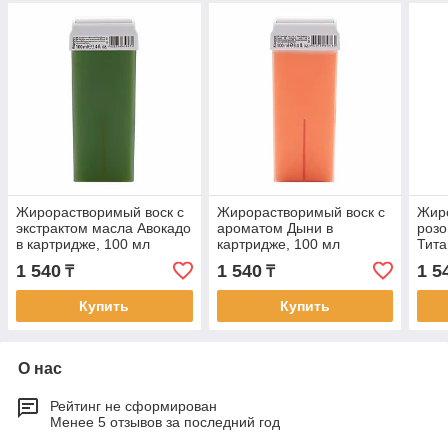
Жирорастворимый воск с
Жирорастворимый воск с
Жир
экстрактом масла Авокадо
ароматом Дыни в
розо
в картридже, 100 мл
картридже, 100 мл
Тита
100 
1 540
1 540
1 5
₸
₸
Купить
Купить
О нас
Рейтинг не сформирован
Менее 5 отзывов за последний год