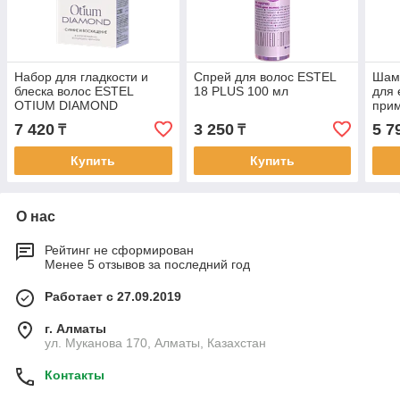
Набор для гладкости и
Спрей для волос ESTEL
Шамп
блеска волос ESTEL
18 PLUS 100 мл
для 
OTIUM DIAMOND
при
CUR
7 420
3 250
5 7
₸
₸
типо
Купить
Купить
О нас
Рейтинг не сформирован
Менее 5 отзывов за последний год
Работает с 27.09.2019
г. Алматы
ул. Муканова 170, Алматы, Казахстан
Контакты