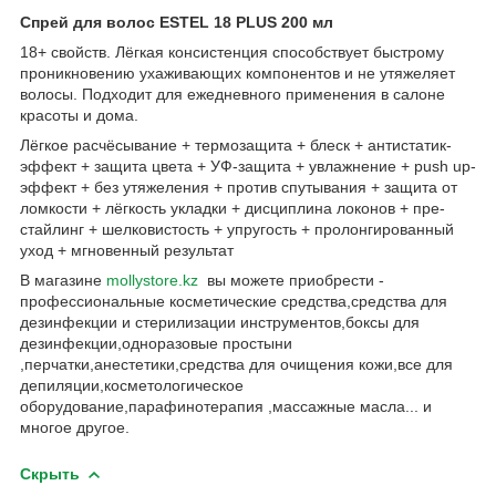
Спрей для волос ESTEL 18 PLUS 200 мл
18+ свойств. Лёгкая консистенция способствует быстрому
проникновению ухаживающих компонентов и не утяжеляет
волосы. Подходит для ежедневного применения в салоне
красоты и дома.
Лёгкое расчёсывание + термозащита + блеск + антистатик-
эффект + защита цвета + УФ-защита + увлажнение + push up-
эффект + без утяжеления + против спутывания + защита от
ломкости + лёгкость укладки + дисциплина локонов + пре-
стайлинг + шелковистость + упругость + пролонгированный
уход + мгновенный результат
В магазине
mollystore.kz
вы можете приобрести -
профессиональные косметические средства,средства для
дезинфекции и стерилизации инструментов,боксы для
дезинфекции,одноразовые простыни
,перчатки,анестетики,средства для очищения кожи,все для
депиляции,косметологическое
оборудование,парафинотерапия ,массажные масла... и
многое другое.
Скрыть