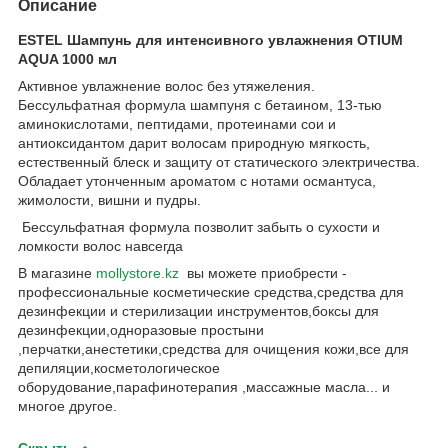
Описание
ESTEL Шампунь для интенсивного увлажнения OTIUM
AQUA 1000 мл
Активное увлажнение волос без утяжеления.
Бессульфатная формула шампуня с бетаином, 13-тью
аминокислотами, пептидами, протеинами сои и
антиоксидантом дарит волосам природную мягкость,
естественный блеск и защиту от статического электричества.
Обладает утонченным ароматом с нотами османтуса,
жимолости, вишни и пудры.
Бессульфатная формула позволит забыть о сухости и
ломкости волос навсегда
В магазине
mollystore.kz
вы можете приобрести -
профессиональные косметические средства,средства для
дезинфекции и стерилизации инструментов,боксы для
дезинфекции,одноразовые простыни
,перчатки,анестетики,средства для очищения кожи,все для
депиляции,косметологическое
оборудование,парафинотерапия ,массажные масла... и
многое другое.
Скрыть