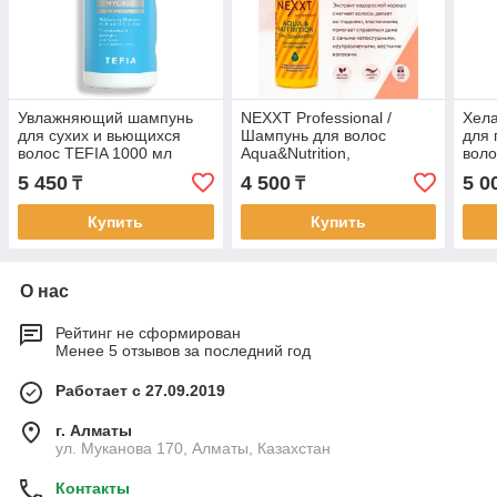
Увлажняющий шампунь
NEXXT Professional /
Хел
для сухих и вьющихся
Шампунь для волос
для 
волос TEFIA 1000 мл
Aqua&Nutrition,
воло
увлажнение и питание,
5 450
4 500
5 0
₸
₸
1000 мл
Купить
Купить
О нас
Рейтинг не сформирован
Менее 5 отзывов за последний год
Работает с 27.09.2019
г. Алматы
ул. Муканова 170, Алматы, Казахстан
Контакты