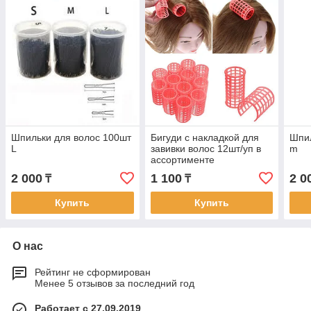
Шпильки для волос 100шт
Бигуди с накладкой для
Шпил
L
завивки волос 12шт/уп в
m
ассортименте
2 000
1 100
2 0
₸
₸
Купить
Купить
О нас
Рейтинг не сформирован
Менее 5 отзывов за последний год
Работает с 27.09.2019