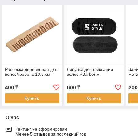
Расческа деревянная для
Липучки для фиксации
Зажи
волос/гребень 13,5 см
волос «Barber »
мет
400
600
200
₸
₸
Купить
Купить
О нас
Рейтинг не сформирован
Менее 5 отзывов за последний год