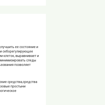
улучшить ее состояние и
 и себорегулирующее
ии клеток, выравнивает и
 минимизировать следы
льзования позволяет
ские средства,средства
азовые простыни
логическое