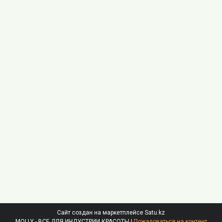
Сайт создан на маркетплейсе
Satu.kz
MOLLY - ВСЕ ДЛЯ ИНДУСТРИИ КРАСОТЫ |
Пожаловаться на контент