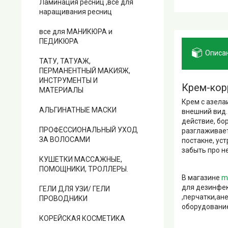
Ламинация ресниц ,все для
наращивания ресниц
все для МАНИКЮРА и
ПЕДИКЮРА
Описа
ТАТУ, ТАТУАЖ,
ПЕРМАНЕНТНЫЙ МАКИЯЖ,
ИНСТРУМЕНТЫ И
Крем-кор
МАТЕРИАЛЫ
Крем с азела
АЛЬГИНАТНЫЕ МАСКИ
внешний вид.
действие, бо
ПРОФЕССИОНАЛЬНЫЙ УХОД
разглаживае
ЗА ВОЛОСАМИ
постакне, ус
забыть про н
КУШЕТКИ МАССАЖНЫЕ,
ПОМОЩНИКИ, ТРОЛЛЕРЫ.
В магазине
m
для дезинфек
ГЕЛИ ДЛЯ УЗИ/ ГЕЛИ
,перчатки,ан
ПРОВОДНИКИ
оборудование
КОРЕЙСКАЯ КОСМЕТИКА