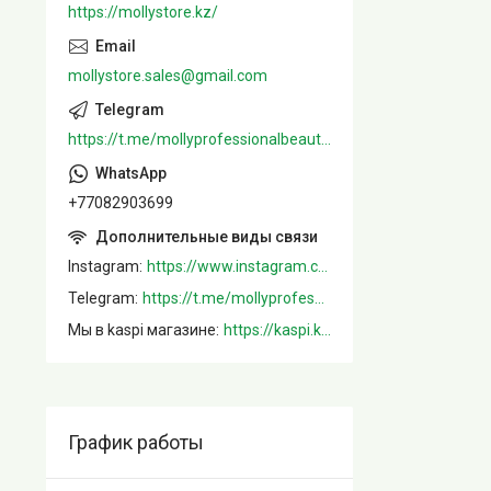
https://mollystore.kz/
mollystore.sales@gmail.com
https://t.me/mollyprofessionalbeautystore
+77082903699
Instagram
https://www.instagram.com/mollystore.kz/
Telegram
https://t.me/mollyprofessionalbeautystore
Мы в kaspi магазине
https://kaspi.kz/shop/info/merchant/molly/address-tab/?merchantId=Molly&ref=shared_link
График работы