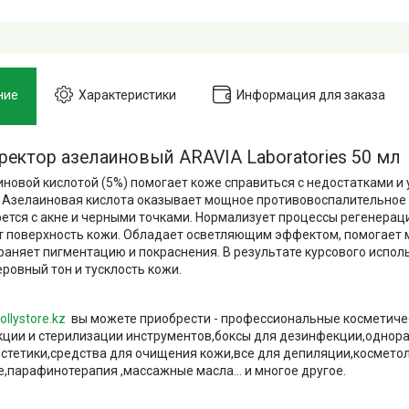
ние
Характеристики
Информация для заказа
ректор азелаиновый ARAVIA Laboratories 50 мл
иновой кислотой (5%) помогает коже справиться с недостатками и 
 Азелаиновая кислота оказывает мощное противовоспалительное
рется с акне и черными точками. Нормализует процессы регенерац
т поверхность кожи. Обладает осветляющим эффектом, помогает
траняет пигментацию и покраснения. В результате курсового испо
еровный тон и тусклость кожи.
ollystore.kz
вы можете приобрести - профессиональные косметиче
ции и стерилизации инструментов,боксы для дезинфекции,однор
естетики,средства для очищения кожи,все для депиляции,космето
,парафинотерапия ,массажные масла... и многое другое.