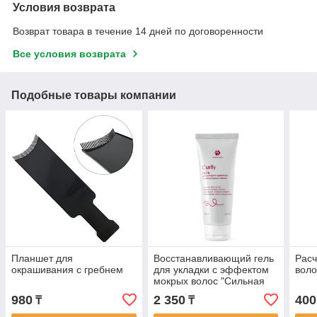
Условия возврата
Возврат товара в течение 14 дней по договоренности
Все условия возврата
Подобные товары компании
Планшет для
Восстанавливающий гель
Расч
окрашивания с гребнем
для укладки с эффектом
воло
мокрых волос "Сильная
фиксация" ADRICOCO
980
2 350
400
₸
₸
Curly 100 мл