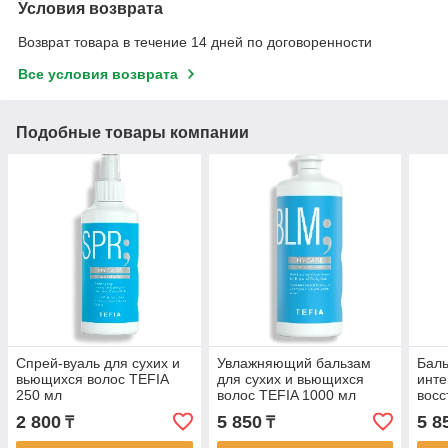
Условия возврата
Возврат товара в течение 14 дней по договоренности
Все условия возврата
Подобные товары компании
Спрей-вуаль для сухих и
Увлажняющий бальзам
Баль
вьющихся волос TEFIA
для сухих и вьющихся
инте
250 мл
волос TEFIA 1000 мл
восс
TEFI
2 800
5 850
5 8
₸
₸