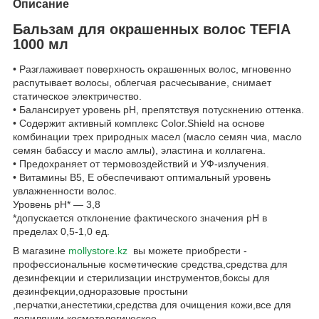
Описание
Бальзам для окрашенных волос TEFIA
1000 мл
• Разглаживает поверхность окрашенных волос, мгновенно
распутывает волосы, облегчая расчесывание, снимает
статическое электричество.
• Балансирует уровень pH, препятствуя потускнению оттенка.
• Содержит активный комплекс Color.Shield на основе
комбинации трех природных масел (масло семян чиа, масло
семян бабассу и масло амлы), эластина и коллагена.
• Предохраняет от термовоздействий и УФ-излучения.
• Витамины B5, E обеспечивают оптимальный уровень
увлажненности волос.
Уровень pH* — 3,8
*допускается отклонение фактического значения pH в
пределах 0,5-1,0 ед.
В магазине
mollystore.kz
вы можете приобрести -
профессиональные косметические средства,средства для
дезинфекции и стерилизации инструментов,боксы для
дезинфекции,одноразовые простыни
,перчатки,анестетики,средства для очищения кожи,все для
депиляции,косметологическое