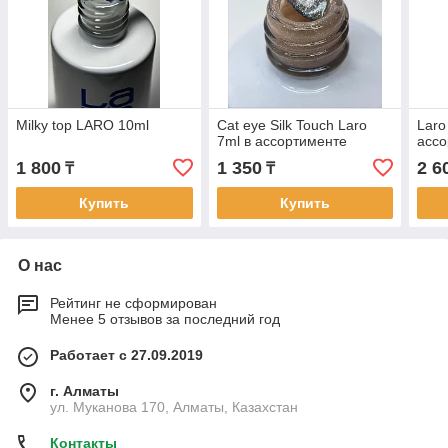
Milky top LARO 10ml
Cat eye Silk Touch Laro
Laro
7ml в ассортименте
ассо
1 800
1 350
2 6
₸
₸
Купить
Купить
О нас
Рейтинг не сформирован
Менее 5 отзывов за последний год
Работает с 27.09.2019
г. Алматы
ул. Муканова 170, Алматы, Казахстан
Контакты