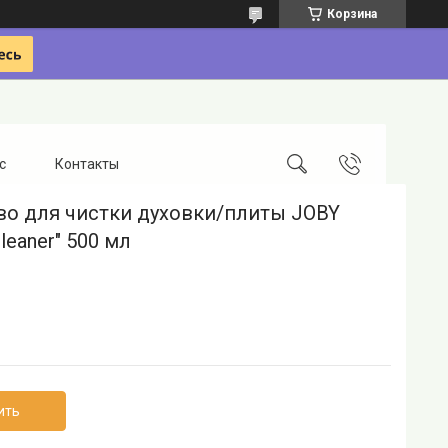
Корзина
с
Контакты
во для чистки духовки/плиты JOBY
leaner" 500 мл
ить