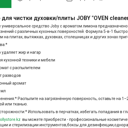
 для чистки духовки/плиты JOBY "OVEN cleaner
универсальное средство Joby с ароматом лимона предназначено
язнений с различных кухонных поверхностей. Формула 5-в-1 быстро
и на плитах, вытяжках, духовках, столешницах и других зонах при
ва:*
 удаляет жир и нагар
ля кухонной техники и мебели
рмат с распылителем
ет разводов
монный аромат
 мл
енения:* Распылите на загрязнённую поверхность, оставьте на 1–
ой или тканью.
торожности:* Использовать в перчатках, избегать попадания в гл
ollystore.kz
вы можете приобрести - профессиональные косметиче
ции и стерилизации инструментов,боксы для дезинфекции,однор