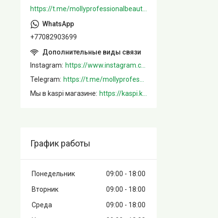
https://t.me/mollyprofessionalbeautystore
+77082903699
Instagram
https://www.instagram.com/mollystore.kz/
Telegram
https://t.me/mollyprofessionalbeautystore
Мы в kaspi магазине
https://kaspi.kz/shop/info/merchant/molly/address-tab/?merchantId=Molly&ref=shared_link
График работы
Понедельник
09:00
18:00
Вторник
09:00
18:00
Среда
09:00
18:00