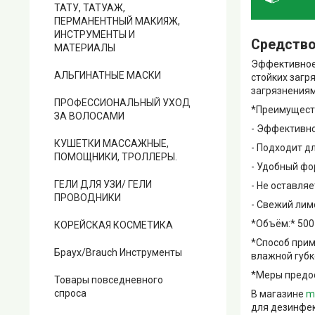
ТАТУ, ТАТУАЖ,
ПЕРМАНЕНТНЫЙ МАКИЯЖ,
ИНСТРУМЕНТЫ И
Средство
МАТЕРИАЛЫ
Эффективное 
АЛЬГИНАТНЫЕ МАСКИ
стойких загр
загрязнениям
ПРОФЕССИОНАЛЬНЫЙ УХОД
*Преимущест
ЗА ВОЛОСАМИ
- Эффективно
КУШЕТКИ МАССАЖНЫЕ,
- Подходит д
ПОМОЩНИКИ, ТРОЛЛЕРЫ.
- Удобный фо
ГЕЛИ ДЛЯ УЗИ/ ГЕЛИ
- Не оставля
ПРОВОДНИКИ
- Свежий ли
*Объём:* 500
КОРЕЙСКАЯ КОСМЕТИКА
*Способ прим
Браух/Brauch Инструменты
влажной губк
*Меры предос
Товары повседневного
спроса
В магазине
m
для дезинфек