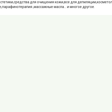
естетики,средства для очищения кожи,все для депиляции,космето
,парафинотерапия ,массажные масла... и многое другое.