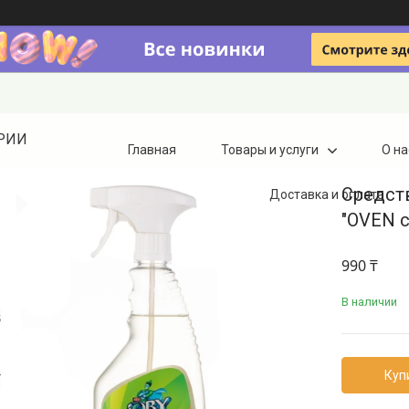
ТРИИ
Главная
Товары и услуги
О на
Средст
Доставка и оплата
"OVEN c
990 ₸
В наличии
Куп